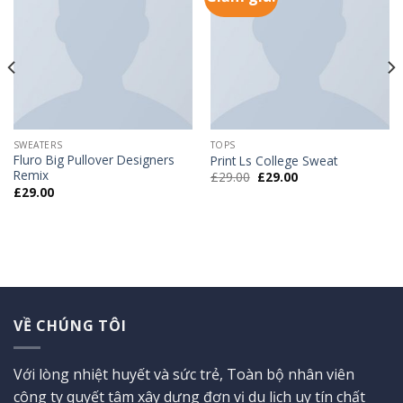
wishlist
wishlist
SWEATERS
TOPS
Fluro Big Pullover Designers
Print Ls College Sweat
Remix
£
29.00
£
29.00
£
29.00
VỀ CHÚNG TÔI
Với lòng nhiệt huyết và sức trẻ, Toàn bộ nhân viên
công ty quyết tâm xây dựng đơn vị du lịch uy tín chất