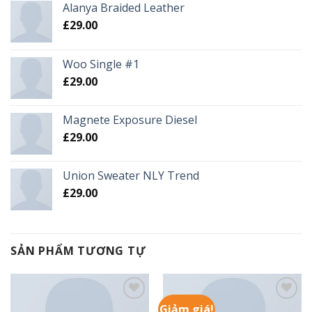
Alanya Braided Leather
£
29.00
Woo Single #1
£
29.00
Magnete Exposure Diesel
£
29.00
Union Sweater NLY Trend
£
29.00
SẢN PHẨM TƯƠNG TỰ
Giảm giá!
Add to
Add to