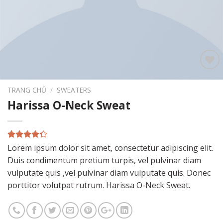
Add to
wishlist
TRANG CHỦ
/
SWEATERS
Harissa O-Neck Sweat
4.00
3
trên
Lorem ipsum dolor sit amet, consectetur adipiscing elit.
5 dựa
Duis condimentum pretium turpis, vel pulvinar diam
trên
đánh
giá
vulputate quis ,vel pulvinar diam vulputate quis. Donec
porttitor volutpat rutrum. Harissa O-Neck Sweat.