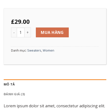
£
29.00
Harissa O-Neck Sweat số lượng
MUA HÀNG
Danh mục:
Sweaters
,
Women
MÔ TẢ
ĐÁNH GIÁ (3)
Lorem ipsum dolor sit amet, consectetur adipiscing elit.