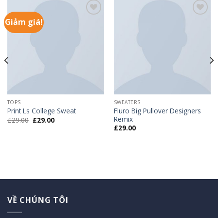
Giảm giá!
Add to
Add to
wishlist
wishlist
TOPS
SWEATERS
Fluro Big Pullover Designers
Print Ls College Sweat
Remix
£
29.00
£
29.00
£
29.00
VỀ CHÚNG TÔI