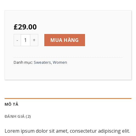
£
29.00
Union Sweater NLY Trend số lượng
MUA HÀNG
Danh mục:
Sweaters
,
Women
MÔ TẢ
ĐÁNH GIÁ (2)
Lorem ipsum dolor sit amet, consectetur adipiscing elit.