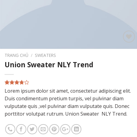
Add to
wishlist
TRANG CHỦ
/
SWEATERS
Union Sweater NLY Trend
3.50
2
trên
Lorem ipsum dolor sit amet, consectetur adipiscing elit.
5 dựa
Duis condimentum pretium turpis, vel pulvinar diam
trên
đánh giá
vulputate quis ,vel pulvinar diam vulputate quis. Donec
porttitor volutpat rutrum. Union Sweater NLY Trend.