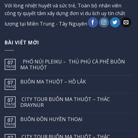
Với lòng nhiệt huyết và sức trẻ, Toàn bộ nhân viên
công ty quyết tâm xây dựng đơn vị du lịch uy tín chất
lượng tại Miền Trung - Tây Nguyên
BÀI VIẾT MỚI
PHỐ NÚI PLEIKU – THỦ PHỦ CÀ PHÊ BUÔN
07
Th12
MA THUỘT
BUÔN MA THUỘT – HỒ LẮK
07
Th12
CITY TOUR BUÔN MA THUỘT – THÁC
07
Th12
DRAYNUR
BUÔN ĐÔN HUYỀN THOẠI
07
Th12
CITY TOUR BUÔN MA THUỘT – THÁC
07