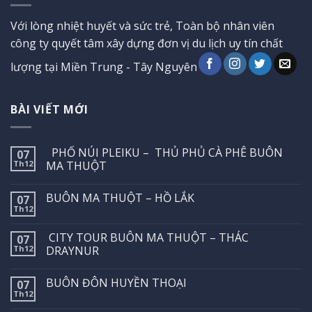
Với lòng nhiệt huyết và sức trẻ, Toàn bộ nhân viên
công ty quyết tâm xây dựng đơn vị du lịch uy tín chất
lượng tại Miền Trung - Tây Nguyên
BÀI VIẾT MỚI
PHỐ NÚI PLEIKU – THỦ PHỦ CÀ PHÊ BUÔN
07
Th12
MA THUỘT
BUÔN MA THUỘT – HỒ LẮK
07
Th12
CITY TOUR BUÔN MA THUỘT – THÁC
07
Th12
DRAYNUR
BUÔN ĐÔN HUYỀN THOẠI
07
Th12