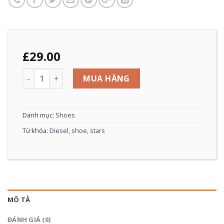
£
29.00
Magnete Exposure Diesel số lượng
MUA HÀNG
Danh mục:
Shoes
Từ khóa:
Diesel
,
shoe
,
stars
MÔ TẢ
ĐÁNH GIÁ (0)