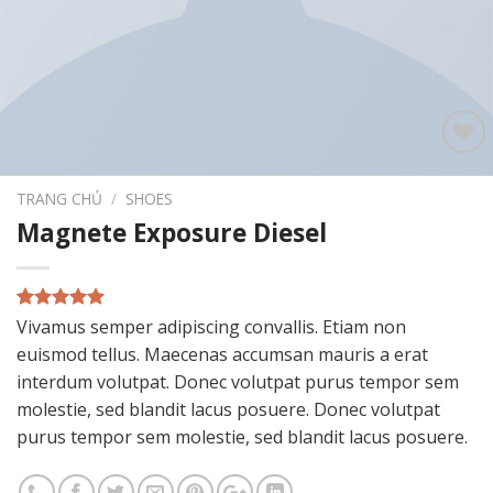
Add to
wishlist
TRANG CHỦ
/
SHOES
Magnete Exposure Diesel
5.00
1
trên 5
Vivamus semper adipiscing convallis. Etiam non
dựa trên
euismod tellus. Maecenas accumsan mauris a erat
đánh giá
interdum volutpat. Donec volutpat purus tempor sem
molestie, sed blandit lacus posuere. Donec volutpat
purus tempor sem molestie, sed blandit lacus posuere.