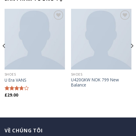
Add to
Add to
wishlist
wishlist
SHOES
SHOES
U420GKW NOK 799 New
U Era VANS
Balance
£
29.00
Được
xếp
hạng
3.50
5
sao
VỀ CHÚNG TÔI