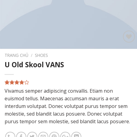
Add to
wishlist
TRANG CHỦ
/
SHOES
U Old Skool VANS
3.67
3
trên
Vivamus semper adipiscing convallis. Etiam non
5 dựa
euismod tellus. Maecenas accumsan mauris a erat
trên
đánh
giá
interdum volutpat. Donec volutpat purus tempor sem
molestie, sed blandit lacus posuere. Donec volutpat
purus tempor sem molestie, sed blandit lacus posuere.