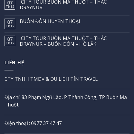
CITY TOUR BUÔN MA THUỘT – THÁC
07
Th12
DRAYNUR
BUÔN ĐÔN HUYỀN THOẠI
07
Th12
CITY TOUR BUÔN MA THUỘT – THÁC
07
Th12
DRAYNUR – BUÔN ĐÔN – HỒ LẮK
LIÊN HỆ
CTY TNHH TMDV & DU LỊCH TÍN TRAVEL
Địa chỉ: 83 Phạm Ngũ Lão, P Thành Công, TP Buôn Ma
Thuột
Điện thoại : 0977 37 47 47