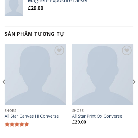
Magnete Exposure Diesel
£
29.00
SẢN PHẨM TƯƠNG TỰ
Add to
Add to
wishlist
wishlist
SHOES
SHOES
All Star Canvas Hi Converse
All Star Print Ox Converse
£
29.00
Được xếp
hạng
4.33