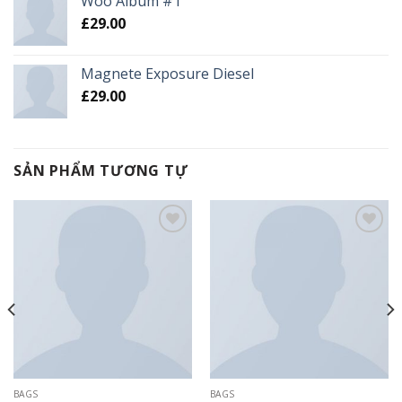
Woo Album #1
£
29.00
Magnete Exposure Diesel
£
29.00
SẢN PHẨM TƯƠNG TỰ
Add to
Add to
wishlist
wishlist
BAGS
BAGS