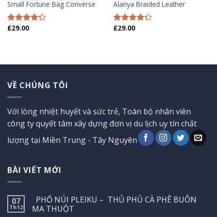
Small Fortune Bag Converse
Alanya Braided Leather
£
29.00
£
29.00
Được xếp
Được xếp
hạng
4.00
hạng
4.00
5 sao
5 sao
VỀ CHÚNG TÔI
Với lòng nhiệt huyết và sức trẻ, Toàn bộ nhân viên
công ty quyết tâm xây dựng đơn vị du lịch uy tín chất
lượng tại Miền Trung - Tây Nguyên
BÀI VIẾT MỚI
PHỐ NÚI PLEIKU – THỦ PHỦ CÀ PHÊ BUÔN
07
Th12
MA THUỘT