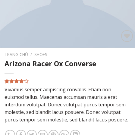
Add to
wishlist
TRANG CHỦ
/
SHOES
Arizona Racer Ox Converse
4.00
2
trên
Vivamus semper adipiscing convallis. Etiam non
5 dựa
euismod tellus. Maecenas accumsan mauris a erat
trên
đánh
giá
interdum volutpat. Donec volutpat purus tempor sem
molestie, sed blandit lacus posuere. Donec volutpat
purus tempor sem molestie, sed blandit lacus posuere.