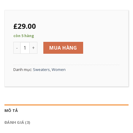
£
29.00
còn 5 hàng
Brooklyn Long Sleeve Sweater số lượng
MUA HÀNG
Danh mục:
Sweaters
,
Women
MÔ TẢ
ĐÁNH GIÁ (3)