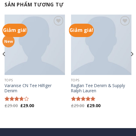
SẢN PHẨM TƯƠNG TỰ
Giảm giá!
Giảm giá!
Add to
Add to
wishlist
wishlist
New
TOPS
TOPS
Varanise CN Tee Hilfiger
Raglan Tee Denim & Supply
Denim
Ralph Lauren
£
29.00
£
29.00
£
29.00
£
29.00
Được
Được xếp
xếp
hạng
5.00
5
hạng
sao
3.50
5
sao