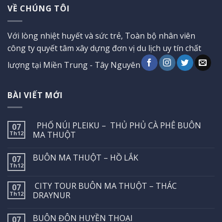
VỀ CHÚNG TÔI
Với lòng nhiệt huyết và sức trẻ, Toàn bộ nhân viên
công ty quyết tâm xây dựng đơn vị du lịch uy tín chất
lượng tại Miền Trung - Tây Nguyên
BÀI VIẾT MỚI
PHỐ NÚI PLEIKU – THỦ PHỦ CÀ PHÊ BUÔN
07
Th12
MA THUỘT
BUÔN MA THUỘT – HỒ LẮK
07
Th12
CITY TOUR BUÔN MA THUỘT – THÁC
07
Th12
DRAYNUR
BUÔN ĐÔN HUYỀN THOẠI
07