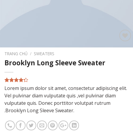
Add to
wishlist
TRANG CHỦ
/
SWEATERS
Brooklyn Long Sleeve Sweater
4.00
3
trên
Lorem ipsum dolor sit amet, consectetur adipiscing elit.
5 dựa
Vel pulvinar diam vulputate quis ,vel pulvinar diam
trên
đánh
giá
vulputate quis. Donec porttitor volutpat rutrum
.Brooklyn Long Sleeve Sweater.