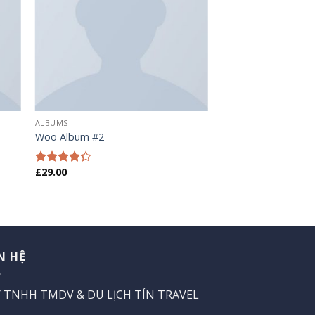
ALBUMS
Woo Album #2
£
29.00
Được xếp
hạng
4.00
5 sao
N HỆ
 TNHH TMDV & DU LỊCH TÍN TRAVEL