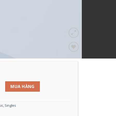
Add to
wishlist
#1 số lượng
MUA HÀNG
ic
,
Singles