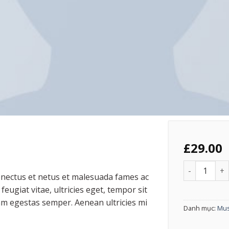
£
29.00
Woo Single 
enectus et netus et malesuada fames ac
eugiat vitae, ultricies eget, tempor sit
am egestas semper. Aenean ultricies mi
Danh mục:
Mus