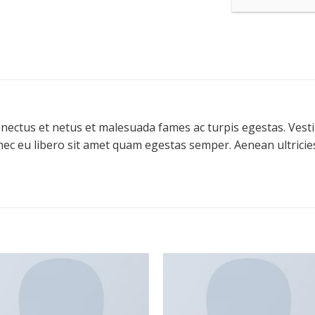
enectus et netus et malesuada fames ac turpis egestas. Vesti
onec eu libero sit amet quam egestas semper. Aenean ultricies
Add to
Add
wishlist
wishl