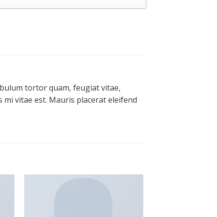
bulum tortor quam, feugiat vitae,
 mi vitae est. Mauris placerat eleifend
 to
Add to
ist
wishlist