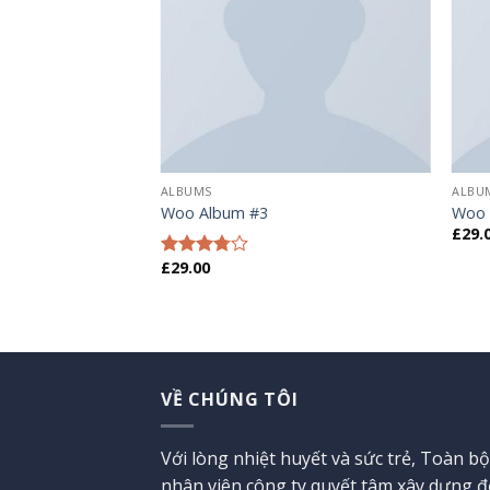
ALBUMS
ALBU
Woo Album #3
Woo 
£
29.
£
29.00
Được
xếp
hạng
3.50
5
sao
VỀ CHÚNG TÔI
Với lòng nhiệt huyết và sức trẻ, Toàn bộ
nhân viên công ty quyết tâm xây dựng 