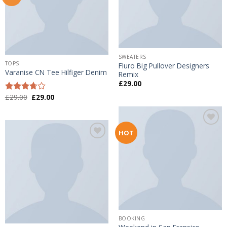
SWEATERS
TOPS
Fluro Big Pullover Designers
Varanise CN Tee Hilfiger Denim
Remix
£
29.00
£
29.00
£
29.00
Được
xếp
hạng
3.50
5
sao
Add to
HOT
wishlist
Add to
wishlist
BOOKING