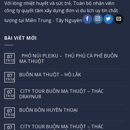
Với lòng nhiệt huyết và sức trẻ, Toàn bộ nhân viên
công ty quyết tâm xây dựng đơn vị du lịch uy tín chất
lượng tại Miền Trung - Tây Nguyên
BÀI VIẾT MỚI
PHỐ NÚI PLEIKU – THỦ PHỦ CÀ PHÊ BUÔN
07
Th12
MA THUỘT
BUÔN MA THUỘT – HỒ LẮK
07
Th12
CITY TOUR BUÔN MA THUỘT – THÁC
07
Th12
DRAYNUR
BUÔN ĐÔN HUYỀN THOẠI
07
Th12
CITY TOUR BUÔN MA THUỘT – THÁC
07