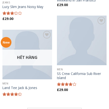
Weekend in San Fransico
JEANS
£
29.00
Lucy Slim Jeans Noisy May
£
29.00
Được
xếp
hạng
Add to
3.00
5
wishlist
sao
Add to
New
wishlist
HẾT HÀNG
MEN
SS Crew California Sub River
Island
MEN
Land Tee Jack & Jones
£
29.00
Được
xếp hạng
3.67
5
Được xếp
sao
hạng
4.00
5 sao