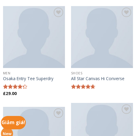
Add to
Add to
wishlist
wishlist
MEN
SHOES
Osaka Entry Tee Superdry
All Star Canvas Hi Converse
£
29.00
Được xếp
Được xếp
hạng
4.00
hạng
4.33
5 sao
5 sao
Add to
Giảm giá!
Add to
wishlist
wishlist
New