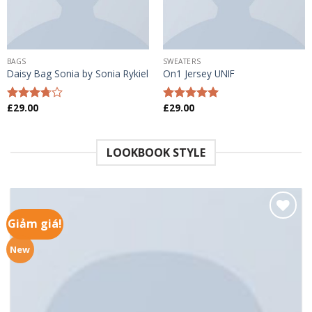
BAGS
SWEATERS
Daisy Bag Sonia by Sonia Rykiel
On1 Jersey UNIF
£
29.00
£
29.00
Được
Được xếp
xếp
hạng
5.00
5
hạng
sao
3.50
5
LOOKBOOK STYLE
sao
Giảm giá!
Add to
wishlist
New