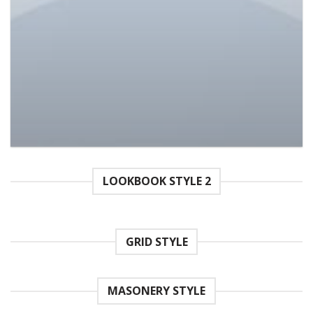
Varanise CN Tee Hilfiger Denim
£
29.00
£
29.00
Được
xếp
hạng
3.50
5
sao
LOOKBOOK STYLE 2
GRID STYLE
MASONERY STYLE