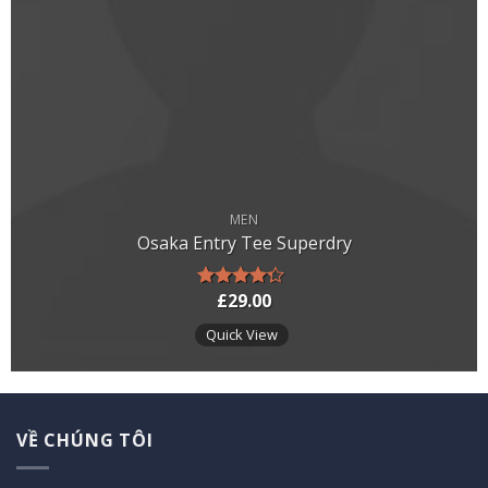
MEN
Osaka Entry Tee Superdry
£
29.00
Được xếp
hạng
4.00
Quick View
5 sao
VỀ CHÚNG TÔI