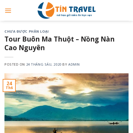
Skip
to
content
CHƯA ĐƯỢC PHÂN LOẠI
Tour Buôn Ma Thuột – Nồng Nàn
Cao Nguyên
POSTED ON
24 THÁNG SÁU, 2020
BY
ADMIN
24
Th6