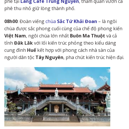
phê tại
Làng Café Trung Nguyên
, tham quan vườn cà
phê thu nhỏ giữ lòng thành phố.
08h00
: Đoàn viếng
chùa
Sắc Tứ Khải Đoan
– là ngôi
chùa được sắc phong cuối cùng của chế độ phong kiến
Việt Nam
, ngôi chùa lớn nhất
Buôn Ma Thuột
và cả
tỉnh
Đăk Lăk
với lối kiến trúc phỏng theo kiểu dáng
cung đình
Huế
kết hợp với phong cách nhà sàn của
người dân tộc
Tây Nguyên
, pha chút kiến trúc hiện đại.