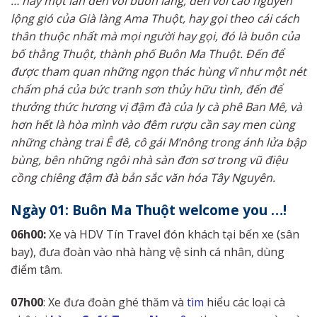
… hãy một lần đến với buôn làng, đến với cao nguyên
lộng gió của Già làng Ama Thuột, hay gọi theo cái cách
thân thuộc nhất mà mọi người hay gọi, đó là buôn của
bố thằng Thuột, thành phố Buôn Ma Thuột. Đến để
được tham quan những ngọn thác hùng vĩ như một nét
chấm phá của bức tranh sơn thủy hữu tình, đến để
thưởng thức hương vị đậm đà của ly cà phê Ban Mê, và
hơn hết là hòa mình vào đêm rượu cần say men cùng
những chàng trai Ê đê, cô gái M’nông trong ánh lửa bập
bùng, bên những ngôi nhà sàn đơn sơ trong vũ điệu
cồng chiêng đậm đà bản sắc văn hóa Tây Nguyên.
Ngày 0
1
:
Buôn Ma Thuột
welcome you …!
06h00
:
Xe và HDV Tín Travel đón khách tại bến xe (sân
bay), đưa đoàn vào nhà hàng vệ sinh cá nhân, dùng
điểm tâm.
07h00
: Xe đưa đoàn ghé thăm và
tìm
hiểu các loại cà