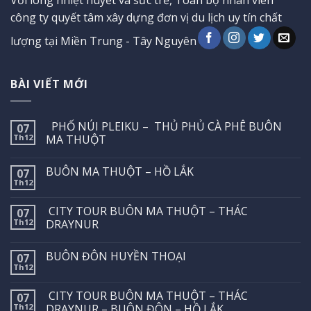
Với lòng nhiệt huyết và sức trẻ, Toàn bộ nhân viên
công ty quyết tâm xây dựng đơn vị du lịch uy tín chất
lượng tại Miền Trung - Tây Nguyên
BÀI VIẾT MỚI
PHỐ NÚI PLEIKU – THỦ PHỦ CÀ PHÊ BUÔN
07
Th12
MA THUỘT
BUÔN MA THUỘT – HỒ LẮK
07
Th12
CITY TOUR BUÔN MA THUỘT – THÁC
07
Th12
DRAYNUR
BUÔN ĐÔN HUYỀN THOẠI
07
Th12
CITY TOUR BUÔN MA THUỘT – THÁC
07
Th12
DRAYNUR – BUÔN ĐÔN – HỒ LẮK