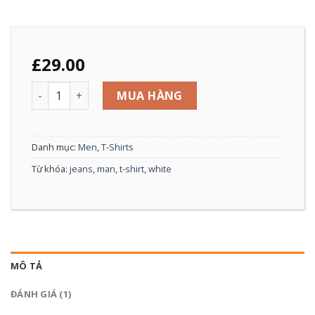
£
29.00
Pima SS O-Neck NOOS Selected Homme số lượng
MUA HÀNG
Danh mục:
Men
,
T-Shirts
Từ khóa:
jeans
,
man
,
t-shirt
,
white
MÔ TẢ
ĐÁNH GIÁ (1)