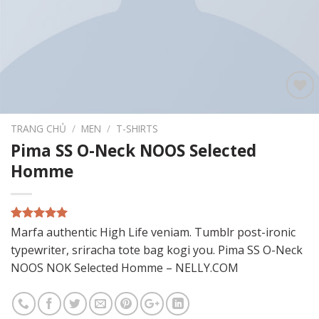
Add to
wishlist
TRANG CHỦ
/
MEN
/
T-SHIRTS
Pima SS O-Neck NOOS Selected
Homme
5.00
1
trên 5
Marfa authentic High Life veniam. Tumblr post-ironic
dựa trên
typewriter, sriracha tote bag kogi you. Pima SS O-Neck
đánh giá
NOOS NOK Selected Homme – NELLY.COM