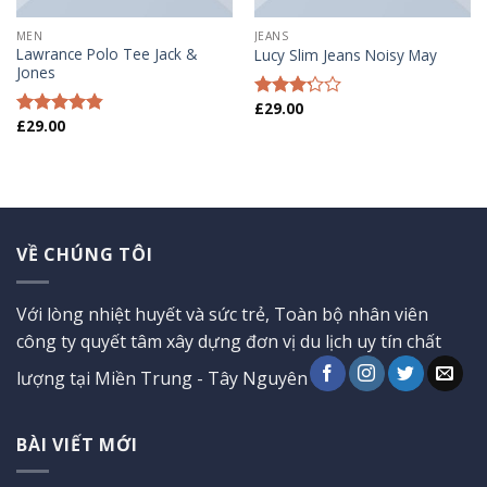
MEN
JEANS
Lawrance Polo Tee Jack &
Lucy Slim Jeans Noisy May
Jones
£
29.00
Được
£
29.00
xếp
Được xếp
hạng
hạng
4.50
3.00
5
5 sao
sao
VỀ CHÚNG TÔI
Với lòng nhiệt huyết và sức trẻ, Toàn bộ nhân viên
công ty quyết tâm xây dựng đơn vị du lịch uy tín chất
lượng tại Miền Trung - Tây Nguyên
BÀI VIẾT MỚI