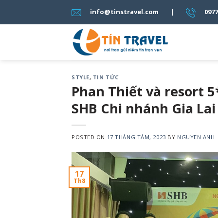
Skip
info@tinstravel.com |
0977 3
to
content
STYLE
,
TIN TỨC
Phan Thiết và resort
SHB Chi nhánh Gia Lai
POSTED ON
17 THÁNG TÁM, 2023
BY
NGUYEN ANH
17
Th8