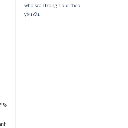
whoiscall
trong
Tour theo
yêu cầu
rong
anh