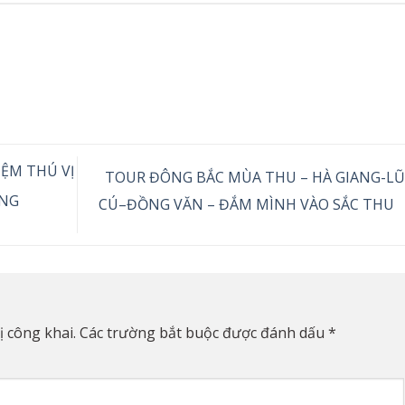
ỆM THÚ VỊ
TOUR ĐÔNG BẮC MÙA THU – HÀ GIANG-L
ÙNG
CÚ–ĐỒNG VĂN – ĐẮM MÌNH VÀO SẮC THU
 công khai.
Các trường bắt buộc được đánh dấu
*