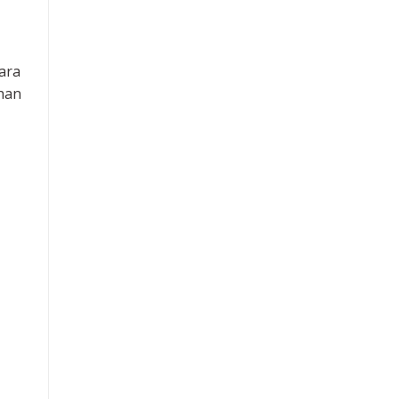
ara
han