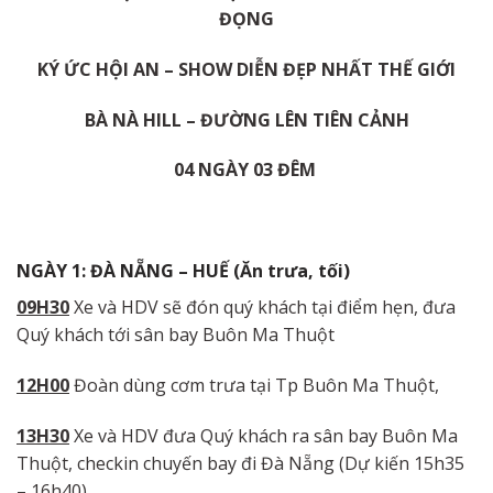
ĐỌNG
K
Ý
ỨC
HỘ
I
A
N
–
SH
O
W
DI
ỄN
ĐẸ
P
N
H
Ấ
T
THẾ
G
IỚI
BÀ
NÀ
HILL
–
ĐƯỜNG
LÊN
TIÊN
CẢNH
04
NGÀY
03
ĐÊM
NGÀY 1: ĐÀ NẴNG – HUẾ (Ăn trưa, tối)
09H3
0
Xe và HDV sẽ đón quý khách tại điểm hẹn, đưa
Quý khách tới sân bay Buôn Ma Thuột
12H0
0
Đoàn dùng cơm trưa tại Tp Buôn Ma Thuột,
13H30
Xe và HDV đưa Quý khách ra sân bay Buôn Ma
Thuột, checkin chuyến bay đi Đà Nẵng (Dự kiến 15h35
– 16h40)