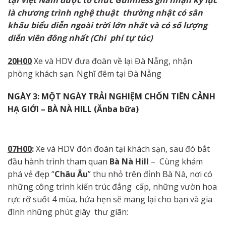
là chương trình nghệ thuật
thường nhật có
sân
khấu biểu diễn ngoài trời lớn nhất và có
số lượng
diễn viên đông nhất (Chi
phí
tự
túc)
20H00
Xe và HDV đưa đoàn về lại Đà Nẵng, nhận
phòng khách sạn. Nghĩ đêm tại Đà Nẵng
NGÀY
3:
MỘT
NGÀY
TRẢI
NGHIỆM
CHỐN
TIÊN
CẢNH
HẠ
GIỚI
–
BÀ
NÀ
HILL
(Ăn
ba
bữa
)
07H00
:
Xe và HDV đón đoàn tại khách sạn, sau đó bắt
đầu hành trình tham quan
Bà
Nà
Hill
– Cùng khám
phá vẻ đẹp “
Châu Âu
” thu nhỏ trên đỉnh Bà Nà, nơi có
những công trình kiến trúc đẳng cấp, những vườn hoa
rực rỡ suốt 4 mùa, hứa hẹn sẽ mang lại cho bạn và gia
đình những phút giây thư giãn: