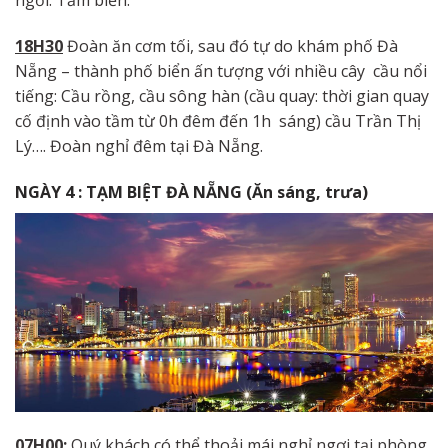
ngơi. Tắm biển.
18H30
Đoàn ăn cơm tối, sau đó tự do khám phố Đà
Nẵng – thành phố biển ấn tượng với nhiều cây cầu nổi
tiếng: Cầu rồng, cầu sông hàn (cầu quay: thời gian quay
cố định vào tầm từ 0h đêm đến 1h sáng) cầu Trần Thị
Lý…. Đoàn nghỉ đêm tại Đà Nẵng.
NGÀY
4
:
TẠM
BIỆT
ĐÀ
NẴNG
(
Ăn
sáng, trưa
)
07
H00:
Quý khách có thể thoải mái nghỉ ngơi tại phòng