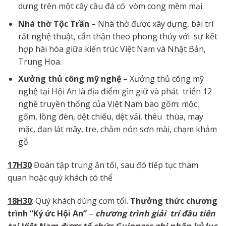
dựng trên một cây cầu đá có vòm cong mềm mại.
Nhà
thờ Tộc
Trần
– Nhà thờ được xây dựng, bài trí
rất nghệ thuật, cẩn thận theo phong thủy với sự kết
hợp hài hòa giữa kiến trúc Việt Nam và Nhật Bản,
Trung Hoa.
Xưởng
thủ công
mỹ
nghệ –
Xưởng thủ công mỹ
nghệ tại Hội An là địa điểm gìn giữ và phát triển 12
nghề truyền thống của Việt Nam bao gồm: mộc,
gốm, lồng đèn, dệt chiếu, dệt vải, thêu thùa, may
mặc, đan lát mây, tre, chằm nón sơn mài, chạm khảm
gỗ.
17H30
Đoàn tập trung ăn tối, sau đó tiếp tục tham
quan hoặc quý khách có thể
18H30
: Quý khách dùng cơm tối.
Thưởng thức
chương
trình
“Ký
ức
Hội
An”
–
chương
trình
giải
trí
đầu tiên
tại
Việt
Nam được tổ chức Guinness ghi nhận
kỷ lục