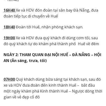
16H4
0
Xe và HDV đón đoàn tại sân bay Đà Nẵng, đưa
đoàn tiếp tục di chuyển về Huế
18H4
0
Đoàn tới Huế, nhận phòng khách sạn.
19
H00
Xe và HDV đưa quý khách đi dùng cơm tối, sau
đó quý khách tự do khám phá thành phố Huế về đêm
NGÀY
2:
THAM
QUAN
ĐẠI
N
ỘI
HUẾ
–
ĐÀ
NẴNG
–
HỘI
AN
(Ăn
sáng,
trưa,
tối)
07H00
Quý khách dùng bữa sáng tại khách sạn, sau đó
xe và HDV đưa đoàn đến kinh thành Huế – bắt đầu
một ngày khám phá Kinh thành Huế – Ngược dòng thời
gian về vẻ đẹp cố đô