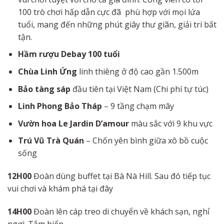
100 trò chơi hấp dẫn cực đã phù hợp với mọi lứa
tuổi, mang đến những phút giây thư giãn, giải trí bất
tận.
Hầm
rượu
Debay
100
tuổi
Chùa
Linh
Ứng
linh thiêng ở độ cao gần 1.500m
Bảo
tàng
sáp
đầu tiên tại Việt Nam (Chi phí tự túc)
Linh Phong
Bảo
Tháp
– 9 tầng chạm mây
Vườn
hoa
Le
Jardin
D’amour
màu sắc với 9 khu vực
Trú
Vũ
Trà
Quán
– Chốn yên bình giữa xô bồ cuộc
sống
12H00
Đoàn dùng buffet tại Bà Nà Hill. Sau đó tiếp tục
vui chơi và khám phá tại đây
14H00
Đoàn lên cáp treo di chuyển về khách sạn, nghỉ