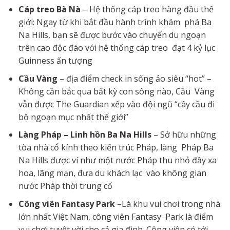
Cáp
treo
Bà
Nà
– Hệ thống cáp treo hàng đầu thế
giới: Ngay từ khi bắt đầu hành trình khám phá Ba
Na Hills, bạn sẽ được bước vào chuyến du ngoạn
trên cao độc đáo với hệ thống cáp treo đạt 4 kỷ lục
Guinness ấn tượng
Cầu Vàng
– địa điểm check in sống ảo siêu “hot” –
Không cần bắc qua bất kỳ con sông nào, Cầu Vàng
vẫn được The Guardian xếp vào đội ngũ “cây cầu đi
bộ ngoạn mục nhất thế giới”
Làng Pháp – Linh hồn Ba Na
Hills
– Sở hữu những
tòa nhà cổ kính theo kiến trúc Pháp, làng Pháp Ba
Na Hills được ví như một nước Pháp thu nhỏ đầy xa
hoa, lãng mạn, đưa du khách lạc vào không gian
nước Pháp thời trung cổ
Công
viên
Fantasy
Park
–Là khu vui chơi trong nhà
lớn nhất Việt Nam, công viên Fantasy Park là điểm
vui chơi tuyệt vời cho cả gia đình. Công viên có tới