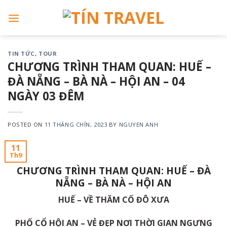
Skip
to
content
TIN TỨC
,
TOUR
CHƯƠNG TRÌNH THAM QUAN: HUẾ –
ĐÀ NẴNG – BÀ NÀ – HỘI AN – 04
NGÀY 03 ĐÊM
POSTED ON
11 THÁNG CHÍN, 2023
BY
NGUYEN ANH
11
Th9
CHƯƠNG
TRÌNH
THAM
QUAN:
HUẾ
–
ĐÀ
NẴNG
–
BÀ
NÀ
–
HỘI
AN
HUẾ –
VỀ
THĂM
CỐ
ĐÔ
XƯ
A
PHỐ
CỔ
HỘI
AN
–
VẺ
ĐẸP
NƠI
THỜI
GIAN
NGƯNG