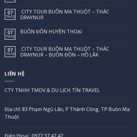
CITY TOUR BUÔN MA THUỘT – THÁC
07
Th12
DRAYNUR
BUÔN ĐÔN HUYỀN THOẠI
07
Th12
CITY TOUR BUÔN MA THUỘT – THÁC
07
Th12
DRAYNUR – BUÔN ĐÔN – HỒ LẮK
LIÊN HỆ
CTY TNHH TMDV & DU LỊCH TÍN TRAVEL
Địa chỉ: 83 Phạm Ngũ Lão, P Thành Công, TP Buôn Ma
Thuột
Điện thoại : 0977 37 47 47