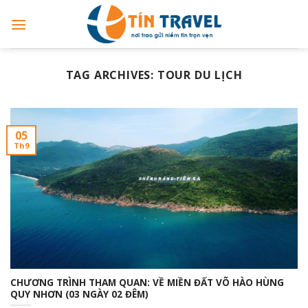
Skip
to
content
TAG ARCHIVES:
TOUR DU LỊCH
05
Th9
CHƯƠNG TRÌNH THAM QUAN: VỀ MIỀN ĐẤT VÕ HÀO HÙNG
QUY NHƠN (03 NGÀY 02 ĐÊM)