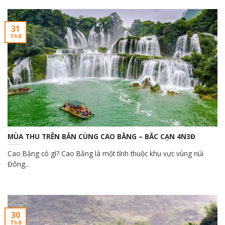
31
Th8
MÙA THU TRÊN BẢN CÙNG CAO BẰNG – BẮC CẠN 4N3Đ
Cao Bằng có gì? Cao Bằng là một tỉnh thuộc khu vực vùng núi
Đông...
30
Th8