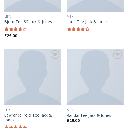
MEN
MEN
Bjorn Tee SS Jack & Jones
Land Tee Jack & Jones
£
29.00
Được
Được xếp
xếp
hạng
4.00
hạng
5 sao
3.50
5
sao
Add to
Add to
wishlist
wishlist
MEN
MEN
Lawrance Polo Tee Jack &
Randal Tee Jack & Jones
Jones
£
29.00