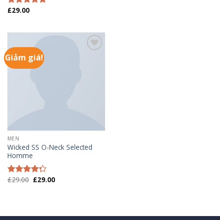
£
29.00
Được xếp
hạng
4.50
5 sao
Giảm giá!
Add to
wishlist
MEN
Wicked SS O-Neck Selected
Homme
£
29.00
£
29.00
Được xếp
hạng
4.00
5 sao