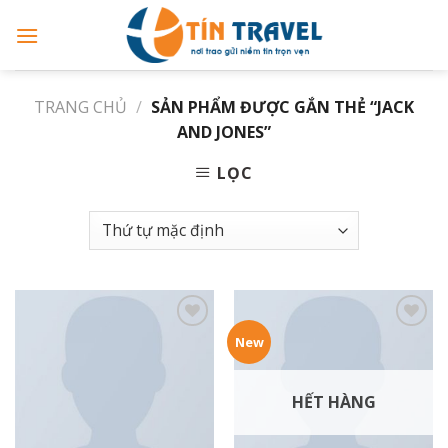
Skip
to
content
TRANG CHỦ
/
SẢN PHẨM ĐƯỢC GẮN THẺ “JACK
AND JONES”
LỌC
Add to
Add to
New
wishlist
wishlist
HẾT HÀNG