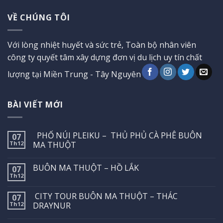
VỀ CHÚNG TÔI
Với lòng nhiệt huyết và sức trẻ, Toàn bộ nhân viên
công ty quyết tâm xây dựng đơn vị du lịch uy tín chất
lượng tại Miền Trung - Tây Nguyên
BÀI VIẾT MỚI
PHỐ NÚI PLEIKU – THỦ PHỦ CÀ PHÊ BUÔN
07
Th12
MA THUỘT
BUÔN MA THUỘT – HỒ LẮK
07
Th12
CITY TOUR BUÔN MA THUỘT – THÁC
07
Th12
DRAYNUR