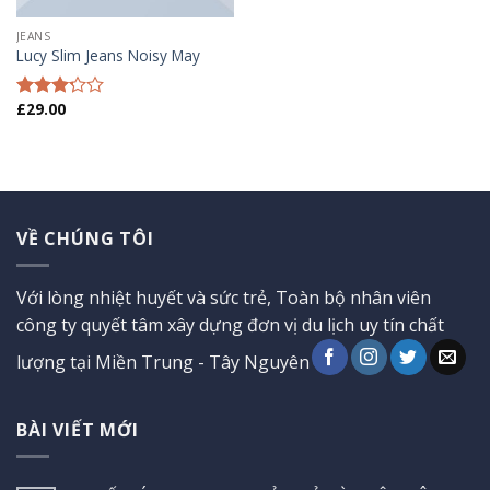
JEANS
Lucy Slim Jeans Noisy May
£
29.00
Được
xếp
hạng
3.00
5
sao
VỀ CHÚNG TÔI
Với lòng nhiệt huyết và sức trẻ, Toàn bộ nhân viên
công ty quyết tâm xây dựng đơn vị du lịch uy tín chất
lượng tại Miền Trung - Tây Nguyên
BÀI VIẾT MỚI