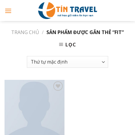
Skip
to
content
TRANG CHỦ
/
SẢN PHẨM ĐƯỢC GẮN THẺ “FIT”
LỌC
Add to
wishlist