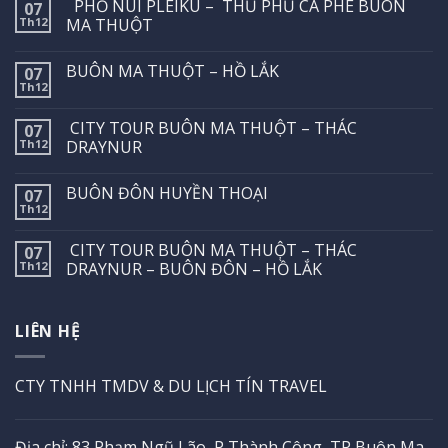
PHỐ NÚI PLEIKU – THỦ PHỦ CÀ PHÊ BUÔN
07
Th12
MA THUỘT
BUÔN MA THUỘT – HỒ LẮK
07
Th12
CITY TOUR BUÔN MA THUỘT – THÁC
07
Th12
DRAYNUR
BUÔN ĐÔN HUYỀN THOẠI
07
Th12
CITY TOUR BUÔN MA THUỘT – THÁC
07
Th12
DRAYNUR – BUÔN ĐÔN – HỒ LẮK
LIÊN HỆ
CTY TNHH TMDV & DU LỊCH TÍN TRAVEL
Địa chỉ: 83 Phạm Ngũ Lão, P Thành Công, TP Buôn Ma